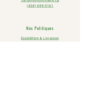
Jardin
@montiniere.ca
(438) 699-0161
Nos Politiques
Expédition & Livraison
Conditions d'utilisation
Politique de confidentialité
FAQ
© 2024 par
Jardin Montinière Garden
.
Paiements sécurisé par
Moneris
.