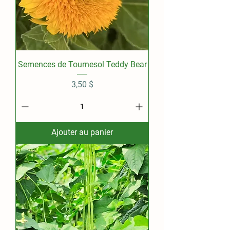
Semences de Tournesol Teddy Bear
Prix
3,50 $
Ajouter au panier