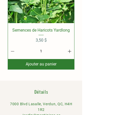
Semences de Haricots Yardlong
Prix
3,50 $
Ajouter au panier
Détails
7000 Blvd Lasalle, Verdun, QC, H4H
1R2