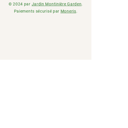
© 2024 par
Jardin Montinière Garden
.
Paiements sécurisé par
Moneris
.
Jardin
-Depuis 2024
Montinie
Garden