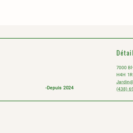
Détai
7000 Bl
H4H 1R
Jardi
Jardin
@
-Depuis 2024
(438) 6
Montini