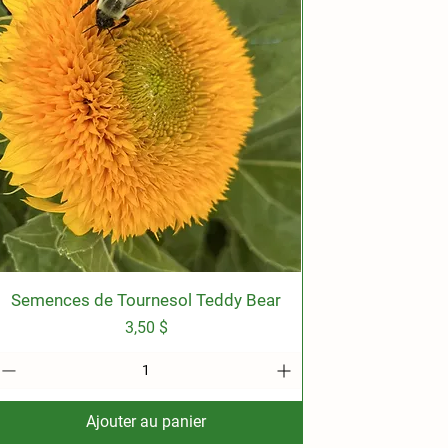
Semences de Tournesol Teddy Bear
Aperçu rapide
Prix
3,50 $
Ajouter au panier