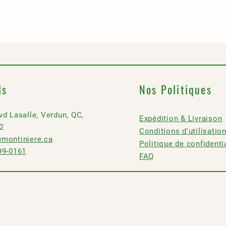
ls
Nos Politiques
vd Lasalle, Verdun, QC,
Expédition & Livraison
2
Conditions d'utilisatio
n
montiniere.ca
Politique de confidenti
99-0161
FAQ
ere