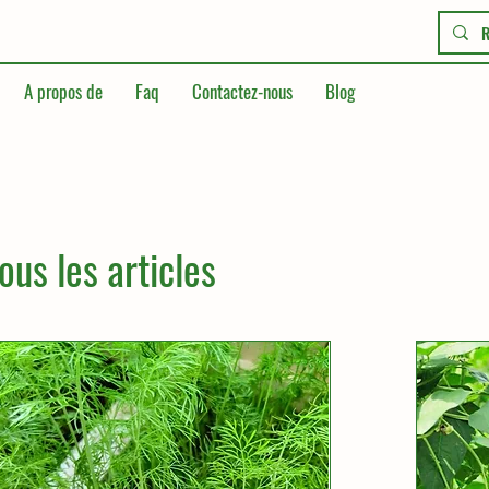
A propos de
Faq
Contactez-nous
Blog
din
niere
ous les articles
den