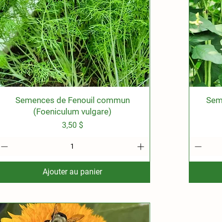
Semences de Fenouil commun
Aperçu rapide
Sem
(Foeniculum vulgare)
Prix
3,50 $
Ajouter au panier